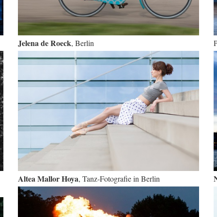
Jelena de Roeck
, Berlin
P
Altea Mallor Hoya
, Tanz-Fotografie in Berlin