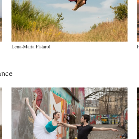
Lena-Maria Fistarol
F
ance